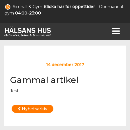
Simhall & Gym
Klicka här för öppettider
Obemannat
gym
04:00-23:00
14 december 2017
Gammal artikel
Test
Nyhetsarkiv