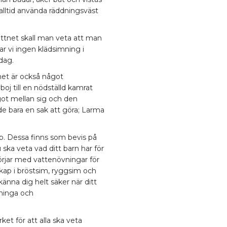
g alltid använda räddningsväst
ttnet skall man veta att man
 har vi ingen klädsimning i
 dag.
net är också något
boj till en nödställd kamrat
ågot mellan sig och den
 de bara en sak att göra; Larma
ap. Dessa finns som bevis på
ska veta vad ditt barn har för
örjar med vattenövningar för
kap i bröstsim, ryggsim och
känna dig helt säker när ditt
nninga och
et för att alla ska veta