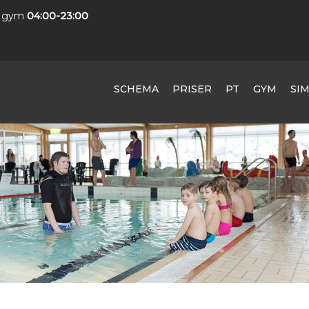
 gym
04:00-23:00
SCHEMA
PRISER
PT
GYM
SI