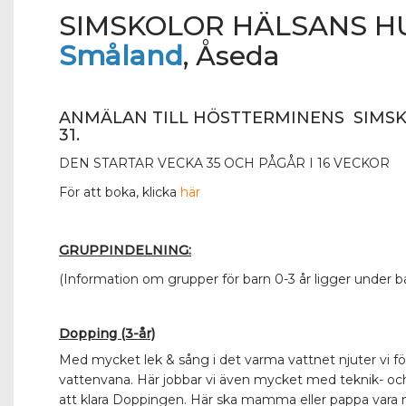
SIMSKOLOR HÄLSANS H
Småland
, Åseda
ANMÄLAN TILL HÖSTTERMINENS SIMS
31.
DEN STARTAR VECKA 35 OCH PÅGÅR I 16 VECKOR
För att boka, klicka
här
GRUPPINDELNING:
(Information om grupper för barn 0-3 år ligger under b
Dopping (3-år)
Med mycket lek & sång i det varma vattnet njuter vi för f
vattenvana. Här jobbar vi även mycket med teknik- oc
att klara Doppingen. Här ska mamma eller pappa vara 