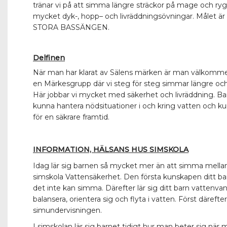
tränar vi på att simma längre sträckor på mage och rygg
mycket dyk-, hopp– och livräddningsövningar. Målet är a
STORA BASSÄNGEN.
Delfinen
När man har klarat av Sälens märken är man välkommen
en Märkesgrupp där vi steg för steg simmar längre och 
Här jobbar vi mycket med säkerhet och livräddning. Bar
kunna hantera nödsituationer i och kring vatten och ku
för en säkrare framtid.
INFORMATION, HÄLSANS HUS SIMSKOLA
Idag lär sig barnen så mycket mer än att simma mellan
simskola Vattensäkerhet.
Den första kunskapen ditt ba
det inte kan simma. Därefter lär sig ditt barn vattenva
balansera, orientera sig och flyta i vatten. Först därefter
simundervisningen.
I simskolan lär sig barnet tidigt hur man beter sig när 