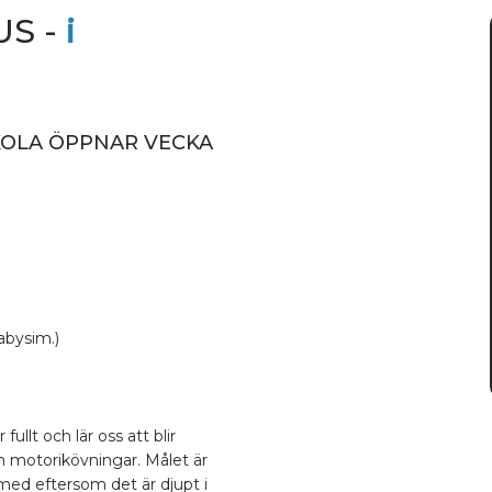
US -
i
KOLA ÖPPNAR VECKA
abysim.)
ullt och lär oss att blir
h motorikövningar. Målet är
med eftersom det är djupt i