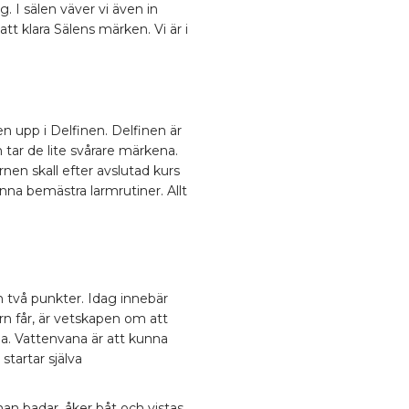
. I sälen väver vi även in
tt klara Sälens märken. Vi är i
 upp i Delfinen. Delfinen är
tar de lite svårare märkena.
nen skall efter avslutad kurs
nna bemästra larmrutiner. Allt
 två punkter. Idag innebär
rn får, är vetskapen om att
na. Vattenvana är att kunna
 startar själva
man badar, åker båt och vistas