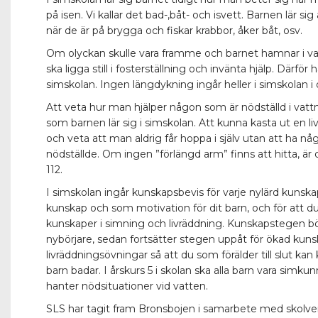
på isen. Vi kallar det bad-,båt- och isvett. Barnen lär si
när de är på brygga och fiskar krabbor, åker båt, osv.
Om olyckan skulle vara framme och barnet hamnar i va
ska ligga still i fosterställning och invänta hjälp. Därför
simskolan. Ingen längdykning ingår heller i simskolan i
Att veta hur man hjälper någon som är nödställd i vatt
som barnen lär sig i simskolan. Att kunna kasta ut en liv
och veta att man aldrig får hoppa i själv utan att ha n
nödställde. Om ingen ”förlängd arm” finns att hitta, är
112.
I simskolan ingår kunskapsbevis för varje nylärd kunsk
kunskap och som motivation för dit barn, och för att du 
kunskaper i simning och livräddning. Kunskapstegen b
nybörjare, sedan fortsätter stegen uppåt för ökad kuns
livräddningsövningar så att du som förälder till slut kan 
barn badar. I årskurs 5 i skolan ska alla barn vara simku
hanter nödsituationer vid vatten.
SLS har tagit fram Bronsbojen i samarbete med skolverk