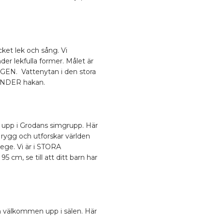
cket lek och sång. Vi
under lekfulla former. Målet är
GEN. Vattenytan i den stora
a UNDER hakan.
 upp i Grodans simgrupp. Här
 rygg och utforskar världen
tege. Vi är i STORA
cm, se till att ditt barn har
n välkommen upp i sälen. Här