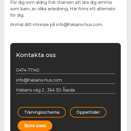
För dig som aldrig fick chansen att lära dig simma
som barn, av olika anledning. Här finns ett alternativ
för dig.
Anmäl ditt intresse på info@halsans-hus.com.
Kontakta oss
0474-71140
info@halsans-hus.com
Hälsans väg 2 , 364 30 Åseda
Träningsschema
Öppettider
Boka pass