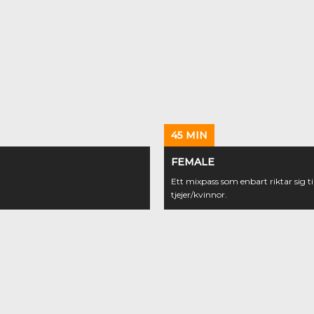
45 MIN
FEMALE
Ett mixpass som enbart riktar sig til
tjejer/kvinnor.