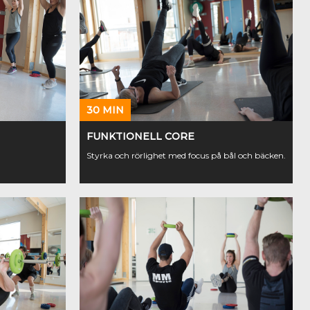
30 MIN
FUNKTIONELL CORE
Styrka och rörlighet med focus på bål och bäcken.