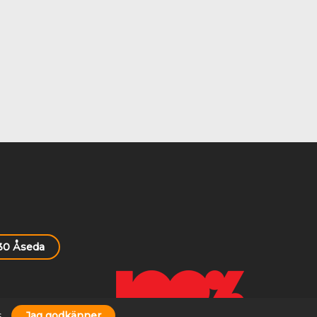
 30 Åseda
s
Jag godkänner