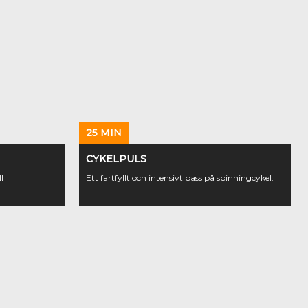
25 MIN
CYKELPULS
l
Ett fartfyllt och intensivt pass på spinningcykel.