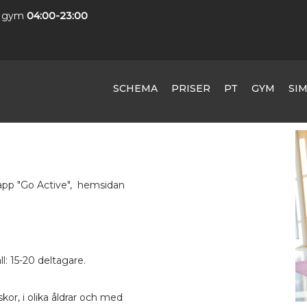
 gym
04:00-23:00
SCHEMA
PRISER
PT
GYM
SI
 app "Go Active", hemsidan
l: 15-20 deltagare.
kor, i olika åldrar och med