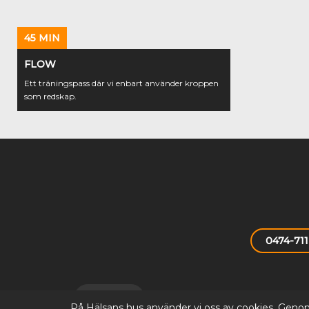
45 MIN
FLOW
Ett träningspass där vi enbart använder kroppen
som redskap.
0474-711
Extranät
På Hälsans hus använder vi oss av cookies. Genom