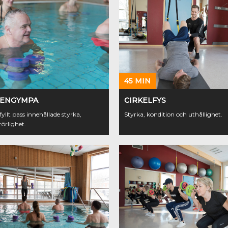
45 MIN
TENGYMPA
CIRKELFYS
fyllt pass innehållade styrka,
Styrka, kondition och uthållighet.
örlighet.