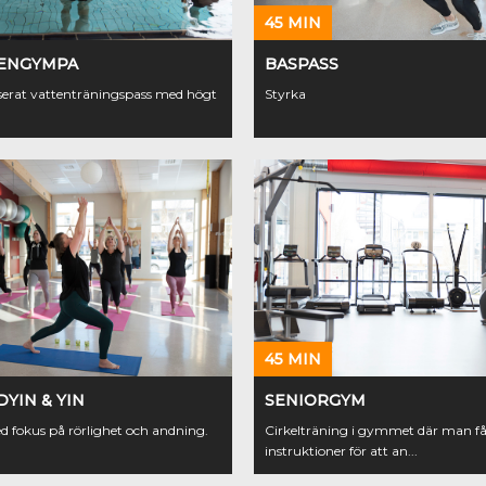
45 MIN
ENGYMPA
BASPASS
aserat vattenträningspass med högt
Styrka
45 MIN
DYIN & YIN
SENIORGYM
 fokus på rörlighet och andning.
Cirkelträning i gymmet där man få
instruktioner för att an...