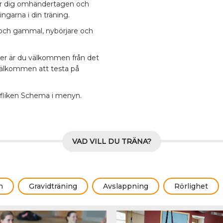
nner dig omhändertagen och
ingarna i din träning.
g och gammal, nybörjare och
kter är du välkommen från det
u välkommen att testa på
er fliken Schema i menyn.
VAD VILL DU TRÄNA?
n
Gravidträning
Avslappning
Rörlighet