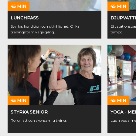
45 MIN
45 MIN
LUNCHPASS
DJUPVATT
Styrka, kondition och uthållighet. Olika
Ett stationsb
träningsform varje gång.
tempo.
45 MIN
45 MIN
STYRKA SENIOR
YOGA - ME
Rolig, lätt och skonsam träning.
Lugn yoga med