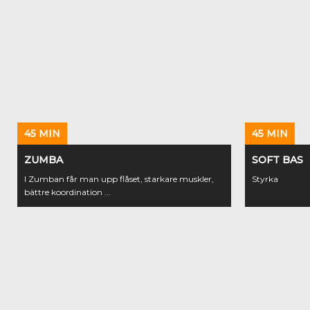
45 MIN
45 MIN
ZUMBA
SOFT BAS
I Zumban får man upp flåset, starkare muskler,
Styrka
bättre koordination ...