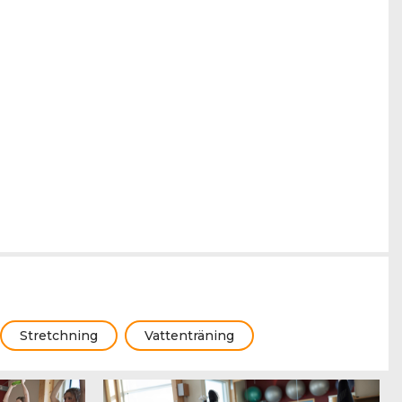
Stretchning
Vattenträning