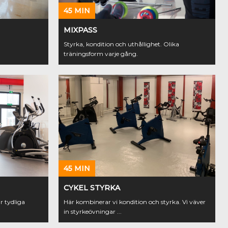
45 MIN
MIXPASS
Styrka, kondition och uthållighet. Olika
träningsform varje gång.
45 MIN
CYKEL STYRKA
r tydliga
Här kombinerar vi kondition och styrka. Vi väver
in styrkeövningar ...