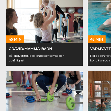
45 MIN
45 MIN
GRAVID/MAMMA-BARN
VARMVAT
Bålaktivering, bäckenbottenstyrka och
Roligt och fart
uthållighet.
kondition och r