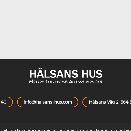
 40
info@halsans-hus.com
Hälsans Väg 2, 364
 att surfa vidare på sidan accepterar du användandet av cookie